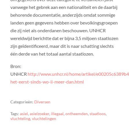
vanwege het gebrek aan een nationaliteit en de daarbij
behorende documentatie, anderzijds omdat sommige
landen geen gegevens hebben over bevolkingsgroepen
die zij niet als onderdanen beschouwen. UNHCR
wereldwijd berichtte dat er bijna 3,5 miljoen staatlozen
zijn geïdentificeerd, maar dit is naar schatting slechts
één derde van het totaal aantal staatlozen.
Bron:
UNHCR
http://www.unhcr.nl/home/artikel/e00205c6389
het-eerst-sinds-wo-ii-meer-dan.html
Categorieën:
Diversen
Tags:
asiel
,
asielzoeker
,
illegaal
,
ontheemden
,
staatloos
,
vluchteling
,
vluchtelingen