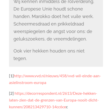
Wij kennen inmiddels de rolverdeling.
De Europese Unie houdt schone
handen. Marokko doet het vuile werk.
Scheermesdraad en prikkeldraad
weerspiegelen de angst voor ons: de
gelukszoekers, de vreemdelingen.
Ook vier hekken houden ons niet
tegen.
[1]
http://www.vvd.nl/nieuws/458/vvd-wil-einde-aan-
asielinstroom-europa
[2]
https://decorrespondent.nl/2613/Deze-hekken-
laten-zien-dat-de-grenzen-van-Europa-nooit-dicht-
kunnen/208213429710-14cc6ce
c