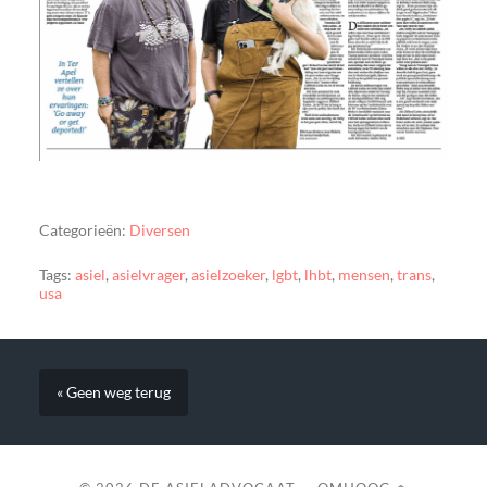
Categorieën:
Diversen
Tags:
asiel
,
asielvrager
,
asielzoeker
,
lgbt
,
lhbt
,
mensen
,
trans
,
usa
« Geen weg terug