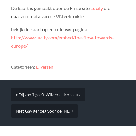
De kaart is gemaakt door de Finse site
Lucify
die
daarvoor data van de VN gebruikte.
bekijk de kaart op een nieuwe pagina
http://www.lucify.com/embed/the-flow-towards-
europe/
Categorieën:
Diversen
« Dijkhoff geeft Wilders lik op stuk
Niet Gay genoeg voor de IND »